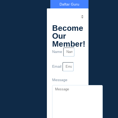
Daftar Guru
Become
Our
Member!
Name
Email
Message