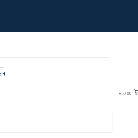
san
lri
Rp
0.00