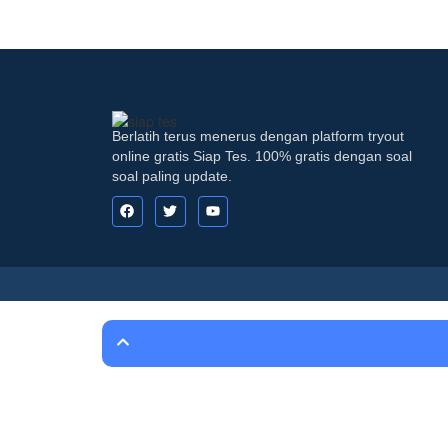
Berlatih terus menerus dengan platform tryout
online gratis Siap Tes. 100% gratis dengan soal
soal paling update.
Sign In
Google
Google
or sign in with email