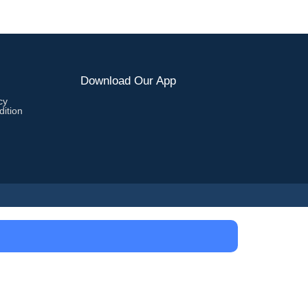
Download Our App
cy
ition