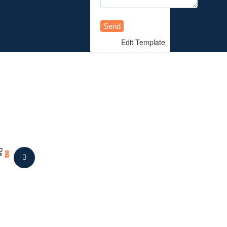
Send
Edit Template
0
LOGIN/SIGN UP